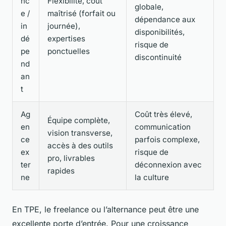
nc
Flexibilité, coût
globale,
e /
maîtrisé (forfait ou
dépendance aux
in
journée),
disponibilités,
dé
expertises
risque de
pe
ponctuelles
discontinuité
nd
an
t
Ag
Coût très élevé,
Équipe complète,
en
communication
vision transverse,
ce
parfois complexe,
accès à des outils
ex
risque de
pro, livrables
ter
déconnexion avec
rapides
ne
la culture
En TPE, le freelance ou l’alternance peut être une
excellente porte d’entrée. Pour une croissance