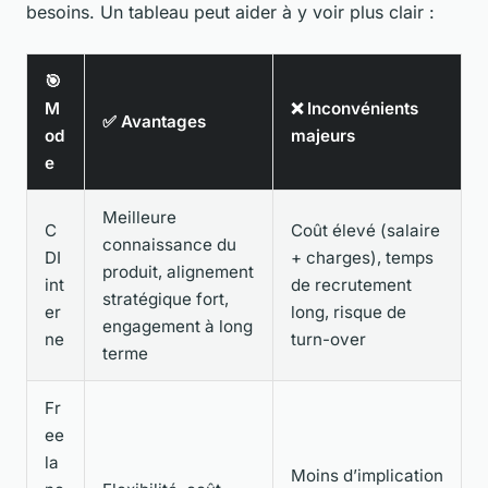
besoins. Un tableau peut aider à y voir plus clair :
🎯
M
❌ Inconvénients
✅ Avantages
od
majeurs
e
Meilleure
C
Coût élevé (salaire
connaissance du
DI
+ charges), temps
produit, alignement
int
de recrutement
stratégique fort,
er
long, risque de
engagement à long
ne
turn-over
terme
Fr
ee
la
Moins d’implication