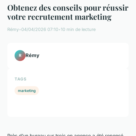
Obtenez des conseils pour réussir
votre recrutement marketing
Rémy
•
04/04/2026 07:10
•
10 min de lecture
Rémy
R
TAGS
marketing
Près d’un bureau sur trois en agence a été repensé