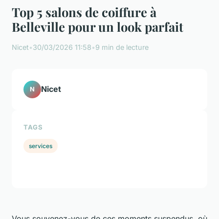
Top 5 salons de coiffure à
Belleville pour un look parfait
Nicet
•
30/03/2026 11:58
•
9 min de lecture
Nicet
N
TAGS
services
Vous souvenez-vous de ces moments suspendus, où