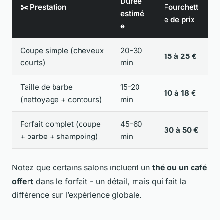
Durée
✂️ Prestation
Fourchett
estimé
e de prix
e
Coupe simple (cheveux
20-30
15 à 25 €
courts)
min
Taille de barbe
15-20
10 à 18 €
(nettoyage + contours)
min
Forfait complet (coupe
45-60
30 à 50 €
+ barbe + shampoing)
min
Notez que certains salons incluent un
thé ou un café
offert
dans le forfait - un détail, mais qui fait la
différence sur l’expérience globale.