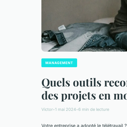
MANAGEMENT
Quels outils rec
des projets en mo
Victor
•
1 mai 2024
•
6 min de lecture
Votre entreprise a adopté le télétravail