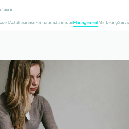
réussir
cueil
Actu
Business
Formation
Juridique
Management
Marketing
Servi